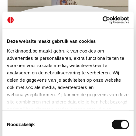
Kaars ‘Uit dank’
Deze website maakt gebruik van cookies
Bekijk geschenk
Kerkinnood.be maakt gebruik van cookies om
advertenties te personaliseren, extra functionaliteiten te
voorzien voor sociale media, websiteverkeer te
analyseren en de gebruikservaring te verbeteren. Wij
delen de gegevens van je activiteiten op onze website
ook met sociale media, adverteerders en
webanalyseplatformen. Zij kunnen de gegevens van deze
site combineren met andere data die je hen hebt bezorgd
zodat zij hun diensten verder kunnen ontwikkelen.
Toestemmingsselectie
Indien je dat toestaat, kunnen wij of onze partners onder
Noodzakelijk
andere: