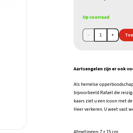
Op voorraad
Kaars
Toe
met
een
Aartsengelen zijn er ook vo
icoon
van
Als hemelse opperboodschappe
bijvoorbeeld Rafaël die reiz
de
kaars ziet u een icoon met de
aartsengelen
Heer verkeren. U weet vast we
aantal
Afmetingen:
7 × 15 cm