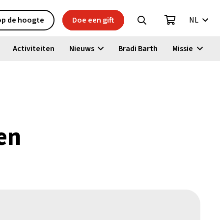
 op de hoogte
Doe een gift
NL
Activiteiten
Nieuws
Bradi Barth
Missie
en