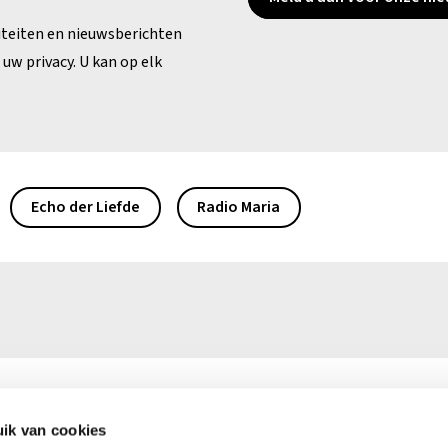
iteiten en nieuwsberichten
uw privacy. U kan op elk
Echo der Liefde
Radio Maria
ik van cookies
0)16 39 50 50
Ma – vr: 9.00 – 16.00 uur