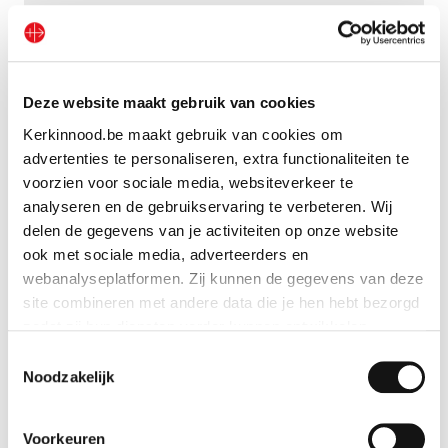
Boekje ‘Jezus volgen op Zijn kruisweg’
Bekijk geschenk
Deze website maakt gebruik van cookies
Kerkinnood.be maakt gebruik van cookies om
advertenties te personaliseren, extra functionaliteiten te
voorzien voor sociale media, websiteverkeer te
analyseren en de gebruikservaring te verbeteren. Wij
delen de gegevens van je activiteiten op onze website
ook met sociale media, adverteerders en
webanalyseplatformen. Zij kunnen de gegevens van deze
site combineren met andere data die je hen hebt bezorgd
zodat zij hun diensten verder kunnen ontwikkelen.
Toestemmingsselectie
Indien je dat toestaat, kunnen wij of onze partners onder
Noodzakelijk
andere:
Voorkeuren
Informatie verzamelen over je geografische locatie