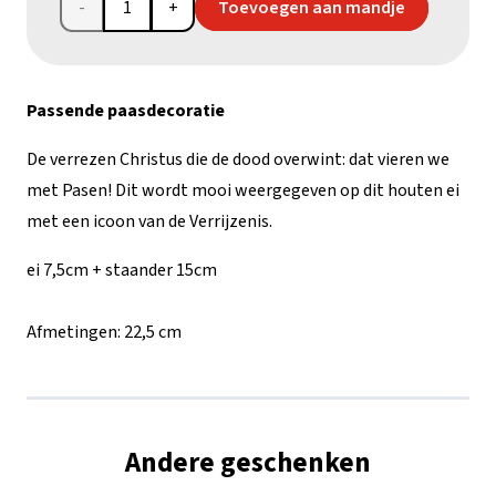
Houten
Toevoegen aan mandje
ei
met
Passende paasdecoratie
icoon
De verrezen Christus die de dood overwint: dat vieren we
van
met Pasen! Dit wordt mooi weergegeven op dit houten ei
met een icoon van de Verrijzenis.
de
Verrijzenis
ei 7,5cm + staander 15cm
aantal
Afmetingen:
22,5 cm
Andere geschenken