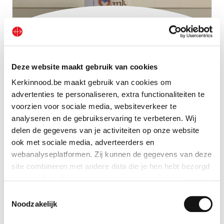
Kaars ‘Uit dank’
Deze website maakt gebruik van cookies
Bekijk geschenk
Kerkinnood.be maakt gebruik van cookies om
advertenties te personaliseren, extra functionaliteiten te
voorzien voor sociale media, websiteverkeer te
analyseren en de gebruikservaring te verbeteren. Wij
delen de gegevens van je activiteiten op onze website
ook met sociale media, adverteerders en
webanalyseplatformen. Zij kunnen de gegevens van deze
site combineren met andere data die je hen hebt bezorgd
zodat zij hun diensten verder kunnen ontwikkelen.
Toestemmingsselectie
Indien je dat toestaat, kunnen wij of onze partners onder
Noodzakelijk
andere: