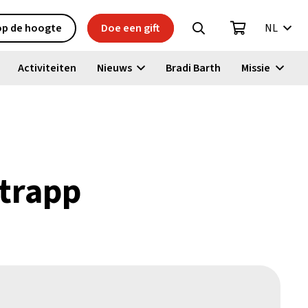
 op de hoogte
Doe een gift
NL
Activiteiten
Nieuws
Bradi Barth
Missie
trapp