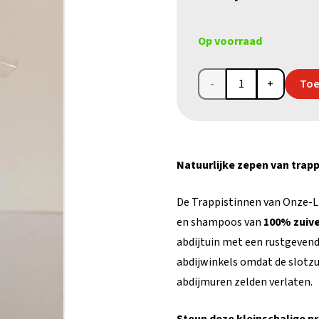
Op voorraad
Geschenkpompje
Toe
heide
douchegel
Natuurlijke zepen van trap
van
trapp
De Trappistinnen van Onze-L
en shampoos van
100% zuiv
aantal
abdijtuin met een rustgevende
abdijwinkels omdat de slotzu
abdijmuren zelden verlaten.