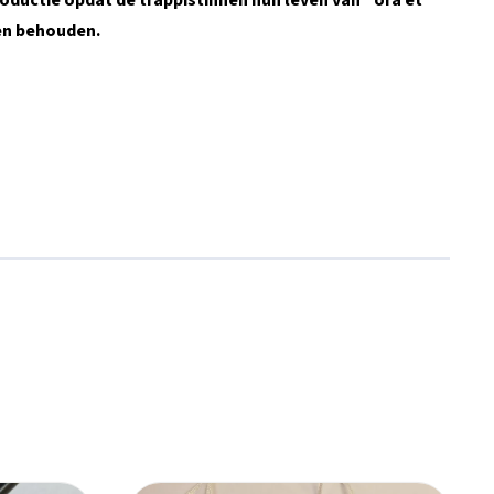
oductie opdat de trappistinnen hun leven van “ora et
en behouden.