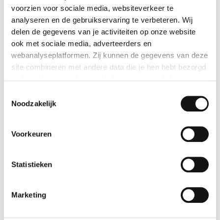
voorzien voor sociale media, websiteverkeer te
analyseren en de gebruikservaring te verbeteren. Wij
delen de gegevens van je activiteiten op onze website
ook met sociale media, adverteerders en
webanalyseplatformen. Zij kunnen de gegevens van deze
site combineren met andere data die je hen hebt bezorgd
Gebedskaartje Moeder Gods
zodat zij hun diensten verder kunnen ontwikkelen.
Toestemmingsselectie
Bekijk geschenk
Indien je dat toestaat, kunnen wij of onze partners onder
Noodzakelijk
andere:
Voorkeuren
Informatie verzamelen over je geografische locatie
Je apparaat identificeren
Bepaalde voorkeuren en profielen identificeren om
Statistieken
advertenties te personaliseren.
Marketing
De strikt noodzakelijke cookies zijn nodig voor het goed
functioneren van de website en kunnen niet worden