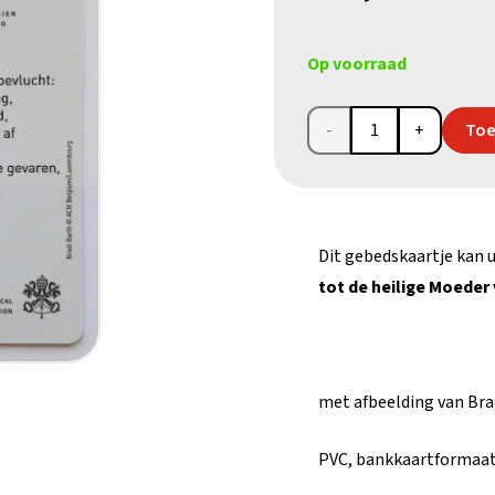
Op voorraad
Gebedskaartje
Toe
Moeder
Gods
Dit gebedskaartje kan 
aantal
tot de heilige Moeder
met afbeelding van Bra
PVC, bankkaartformaa