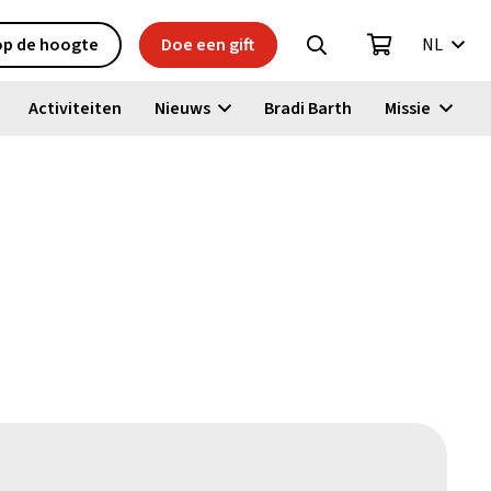
 op de hoogte
Doe een gift
NL
Activiteiten
Nieuws
Bradi Barth
Missie