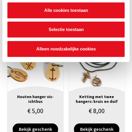
€
5,00
€
5,00
nalezen welke cookies we verzamelen, wie ze uitgeeft,
Alle cookies toestaan
waarvoor ze dienen en hoelang ze geldig blijven. Je kan
Bekijk geschenk
Bekijk geschenk
je voorkeuren ook op elk moment wijzigen via de cookie
instellingen.
Selectie toestaan
Alleen noodzakelijke cookies
Houten hanger vis-
Ketting met twee
ichthus
hangers: kruis en duif
€
5,00
€
8,00
Bekijk geschenk
Bekijk geschenk