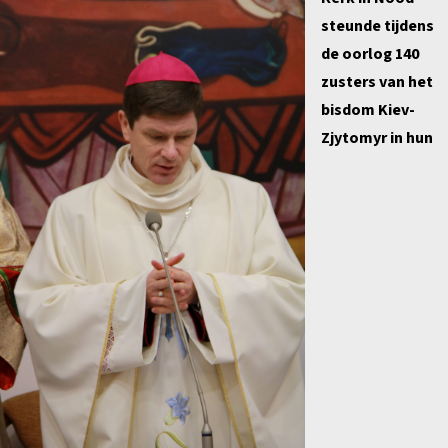
steunde tijdens
de oorlog 140
zusters van het
bisdom Kiev-
Zjytomyr in hun