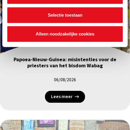
je voorkeuren ook op elk moment wijzigen via de cookie
instellingen.
Selectie toestaan
Alleen noodzakelijke cookies
Levensonderhoud
|
Papoea-Nieuw-Guinea
Papoea-Nieuw-Guinea: misintenties voor de
priesters van het bisdom Wabag
06/08/2026
Lees meer