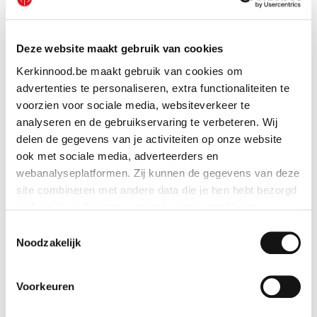
Deze website maakt gebruik van cookies
Kerkinnood.be maakt gebruik van cookies om
advertenties te personaliseren, extra functionaliteiten te
voorzien voor sociale media, websiteverkeer te
analyseren en de gebruikservaring te verbeteren. Wij
delen de gegevens van je activiteiten op onze website
ook met sociale media, adverteerders en
webanalyseplatformen. Zij kunnen de gegevens van deze
site combineren met andere data die je hen hebt bezorgd
zodat zij hun diensten verder kunnen ontwikkelen.
Toestemmingsselectie
Indien je dat toestaat, kunnen wij of onze partners onder
Noodzakelijk
andere:
Andere nieuwsberichten
Voorkeuren
Informatie verzamelen over je geografische locatie
Je apparaat identificeren