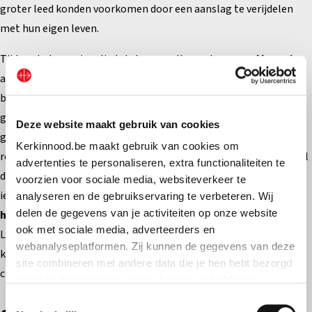
groter leed konden voorkomen door een aanslag te verijdelen
met hun eigen leven.
Tijdens het openingslied staken we allemaal een
rood kaarsje
aan dat we als teken van spirituele solidariteit naar voren
brachten. Tijdens de
lezing
hoorden we dat ook de apostelen
gevangen gezet werden en verbod kregen om nog over hun
Deze website maakt gebruik van cookies
geloof te spreken. Helaas is dit eeuwen later nog steeds de
Kerkinnood.be maakt gebruik van cookies om
realiteit. Het
evangelieverhaal
vertelde ons over de graankorrel
advertenties te personaliseren, extra functionaliteiten te
die moet sterven om nieuw leven voort te brengen en dat als
voorzien voor sociale media, websiteverkeer te
iemand Jezus dient, de Vader hem zal eren. De
litanie van alle
analyseren en de gebruikservaring te verbeteren. Wij
delen de gegevens van je activiteiten op onze website
heiligen en in het bijzonder de martelaren
werd gezongen.
ook met sociale media, adverteerders en
Laten we hopen dat door dit gebed terug wat meer vrede mag
webanalyseplatformen. Zij kunnen de gegevens van deze
komen over de wereld, in het bijzonder voor de vervolgde
site combineren met andere data die je hen hebt bezorgd
christenen. (Jos Collaer)
zodat zij hun diensten verder kunnen ontwikkelen.
Toestemmingsselectie