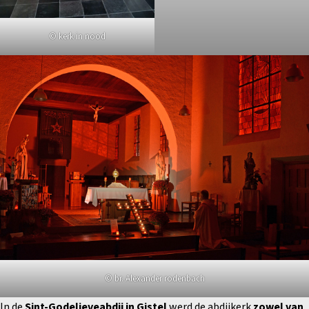
© kerk in nood
© br. Alexander rodenbach
In de
Sint-Godelieveabdij in Gistel
werd de abdijkerk
zowel van