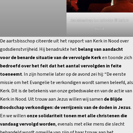
Aartsbisschop luc terlinden © kerk in
nood
De aartsbisschop citeerde uit het rapport van Kerk in Nood over
godsdienstvrijheid. Hij benadrukte het
belang van aandacht
voor de benarde situatie van de vervolgde Kerk
en toonde zich
bedroefd over het feit dat het aantal vervolgden in feite
toeneemt
. In zijn homelie later op de avond zei hij: “De eerste
missie om het Evangelie te verkondigen wordt samen beleefd, als
Kerk. Dit is de betekenis van onze gebedswake en van de actie van
Kerk in Nood. Uit trouw aan Jezus willen wij samen
de Blijde
Boodschap verkondigen: de verrijzenis van de doden in Jezus
.
En we willen
onze solidariteit tonen met alle christenen die
vandaag vervolgd worden
, evenals met elke mens die slecht
behandeld wordt omwille van zijn of haar trouw aan het