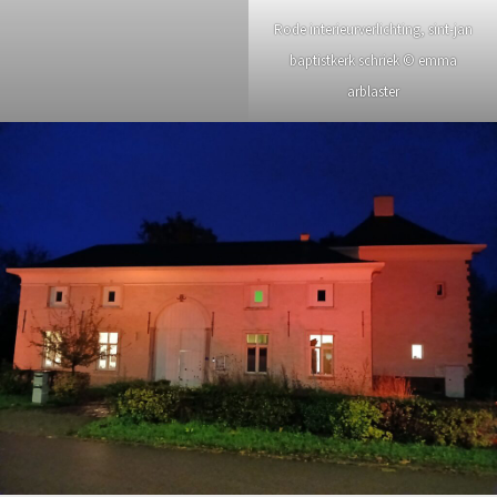
Rode interieurverlichting, sint-jan
baptistkerk schriek © emma
arblaster