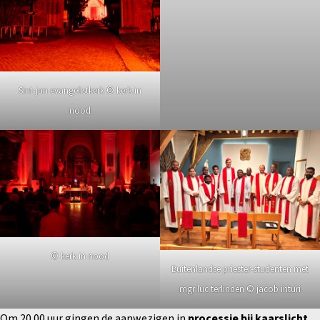
Sint-jan evangelistkerk © kerk in
nood
© kerk in nood
Buitenlandse priester-studenten met
mgr luc terlinden © jacob inturi
Om 20.00 uur gingen de aanwezigen in
processie bij kaarslicht