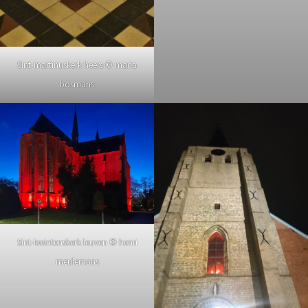
Sint-martinuskerk heers © maria
bosmans
Sint-kwintenskerk leuven © henri
meulemans