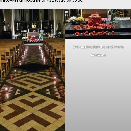
info@kerkinnood.be
of +32 (0) 16 39 50 50.
Sint-martinuskerk heers © maria
bosmans