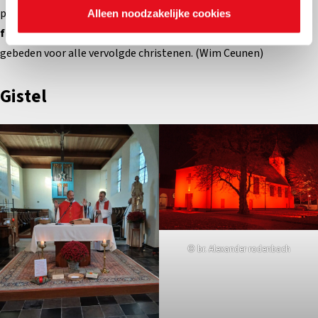
pastorale eenheid Sint-Trudo. Op
zaterdag 23 november
, de
Alleen noodzakelijke cookies
feestdag van de heilige Trudo
, hebben we tijdens de
voorbede
gebeden voor alle vervolgde christenen. (Wim Ceunen)
Gistel
© br. Alexander rodenbach