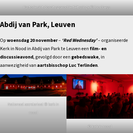
Pastorie sint-donatusparochie tielt-winge © luc claeys
Abdij van Park, Leuven
Op
woensdag 20 november
–
‘Red Wednesday’
– organiseerde
Kerk in Nood in Abdij van Park te Leuven een
film- en
discussieavond
, gevolgd door een
gebedswake
, in
aanwezigheid van
aartsbisschop Luc Terlinden
.
Nationaal secretariaat © kerk in
nood
© kerk in nood