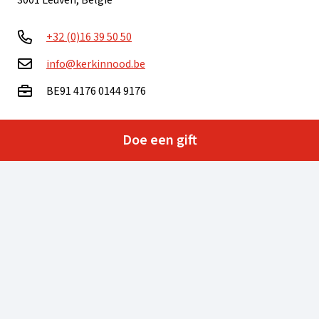
3001 Leuven, België
+32 (0)16 39 50 50
info@kerkinnood.be
BE91 4176 0144 9176
Ma – vr: 9.00 – 16.00 uur
Doe een gift
Heeft u vragen of opmerkingen? Wij zijn er voor u!
Neem contact op