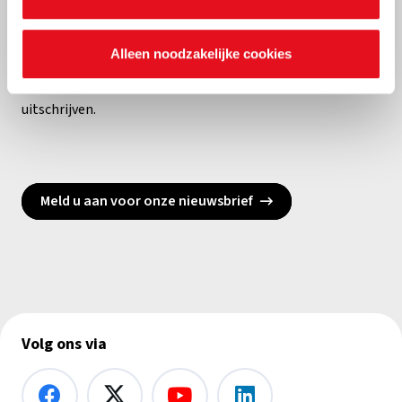
Ontvang onze projecten, geschenken, activiteiten en
Alleen noodzakelijke cookies
nieuwsberichten rechtstreeks in uw mailbox. Wij
respecteren uw privacy. U kan op elk moment weer
uitschrijven.
Meld u aan voor onze nieuwsbrief
Volg ons via