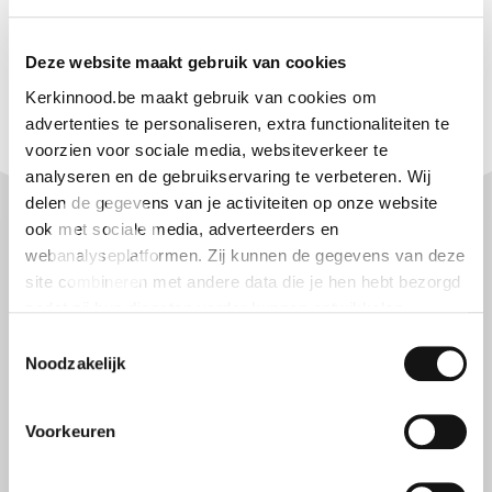
Deze website maakt gebruik van cookies
Kerkinnood.be maakt gebruik van cookies om
advertenties te personaliseren, extra functionaliteiten te
voorzien voor sociale media, websiteverkeer te
analyseren en de gebruikservaring te verbeteren. Wij
delen de gegevens van je activiteiten op onze website
ook met sociale media, adverteerders en
webanalyseplatformen. Zij kunnen de gegevens van deze
site combineren met andere data die je hen hebt bezorgd
zodat zij hun diensten verder kunnen ontwikkelen.
Toestemmingsselectie
Indien je dat toestaat, kunnen wij of onze partners onder
Noodzakelijk
andere:
Voorkeuren
Informatie verzamelen over je geografische locatie
Je apparaat identificeren