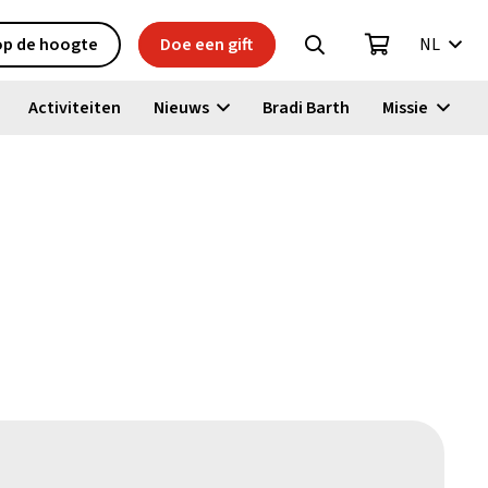
 op de hoogte
Doe een gift
NL
Activiteiten
Nieuws
Bradi Barth
Missie