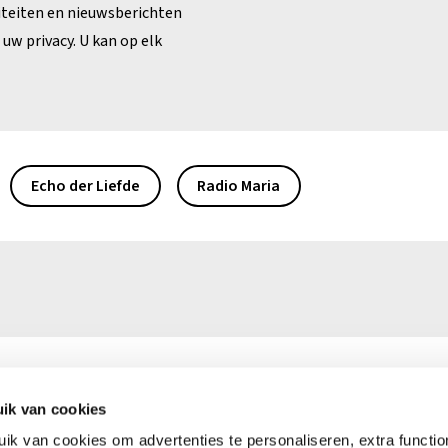
iteiten en nieuwsberichten
uw privacy. U kan op elk
Echo der Liefde
Radio Maria
ik van cookies
0)16 39 50 50
Ma – vr: 9.00 – 16.00 uur
k van cookies om advertenties te personaliseren, extra functiona