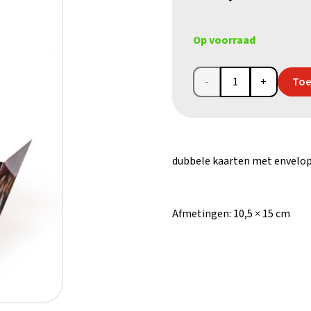
Op voorraad
Set
Toe
van 3
kerstkaarten
dubbele kaarten met envelo
klassiek
aantal
Afmetingen:
10,5 × 15 cm