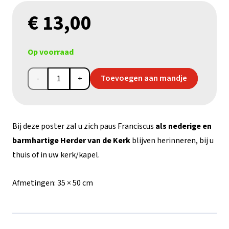
€
13,00
Op voorraad
Poster
Toevoegen aan mandje
van
Paus
Bij deze poster zal u zich paus Franciscus
als nederige en
Franciscus
barmhartige Herder van de Kerk
blijven herinneren, bij u
thuis of in uw kerk/kapel.
(medium)
aantal
Afmetingen:
35 × 50 cm