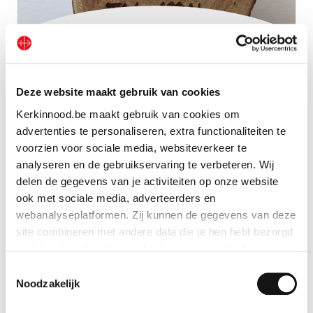
Houten hanger bijbelvers N.T.
Deze website maakt gebruik van cookies
Bekijk geschenk
Kerkinnood.be maakt gebruik van cookies om
advertenties te personaliseren, extra functionaliteiten te
voorzien voor sociale media, websiteverkeer te
analyseren en de gebruikservaring te verbeteren. Wij
delen de gegevens van je activiteiten op onze website
ook met sociale media, adverteerders en
webanalyseplatformen. Zij kunnen de gegevens van deze
site combineren met andere data die je hen hebt bezorgd
zodat zij hun diensten verder kunnen ontwikkelen.
Toestemmingsselectie
Indien je dat toestaat, kunnen wij of onze partners onder
Noodzakelijk
andere: