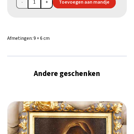
Olijfhouten
Toevoegen aan mandje
kerstster
met
parelmoer
Afmetingen:
9 × 6 cm
aantal
Andere geschenken