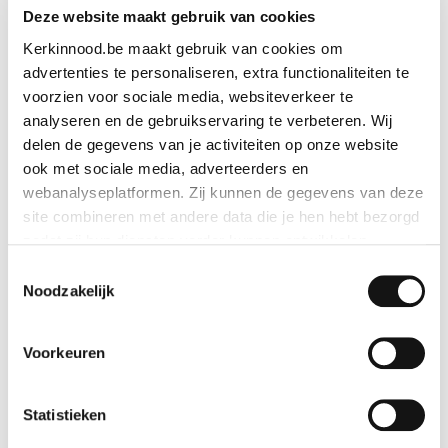
Deze website maakt gebruik van cookies
Kerkinnood.be maakt gebruik van cookies om
advertenties te personaliseren, extra functionaliteiten te
voorzien voor sociale media, websiteverkeer te
analyseren en de gebruikservaring te verbeteren. Wij
delen de gegevens van je activiteiten op onze website
ook met sociale media, adverteerders en
webanalyseplatformen. Zij kunnen de gegevens van deze
site combineren met andere data die je hen hebt bezorgd
zodat zij hun diensten verder kunnen ontwikkelen.
Toestemmingsselectie
Indien je dat toestaat, kunnen wij of onze partners onder
Noodzakelijk
andere:
Voorkeuren
Informatie verzamelen over je geografische locatie
Kerstkaart De Geboorte
Je apparaat identificeren
Bepaalde voorkeuren en profielen identificeren om
Statistieken
Bekijk geschenk
advertenties te personaliseren.