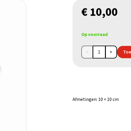
€
10,00
Op voorraad
Olijfhouten
Toe
kersthanger
ster
met
Jozef,
Afmetingen:
10 × 10 cm
Maria
en