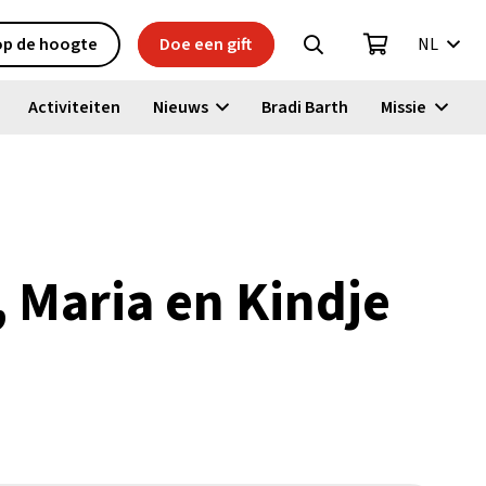
 op de hoogte
Doe een gift
NL
Activiteiten
Nieuws
Bradi Barth
Missie
, Maria en Kindje