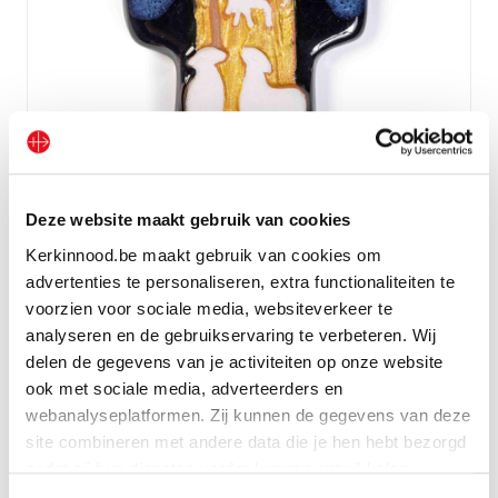
Deze website maakt gebruik van cookies
Kruis Goede Herder
Kerkinnood.be maakt gebruik van cookies om
advertenties te personaliseren, extra functionaliteiten te
voorzien voor sociale media, websiteverkeer te
Bekijk geschenk
analyseren en de gebruikservaring te verbeteren. Wij
delen de gegevens van je activiteiten op onze website
ook met sociale media, adverteerders en
webanalyseplatformen. Zij kunnen de gegevens van deze
site combineren met andere data die je hen hebt bezorgd
zodat zij hun diensten verder kunnen ontwikkelen.