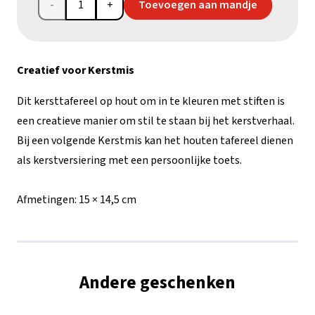
Kersttafereel
Toevoegen aan mandje
op
hout
Creatief voor Kerstmis
om in
Dit kersttafereel op hout om in te kleuren met stiften is
te
een creatieve manier om stil te staan bij het kerstverhaal.
Bij een volgende Kerstmis kan het houten tafereel dienen
kleuren
als kerstversiering met een persoonlijke toets.
met
Afmetingen:
15 × 14,5 cm
stiften
aantal
Andere geschenken