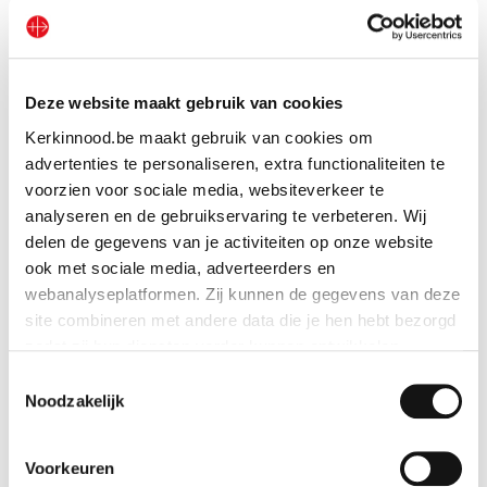
Kerstkaart Heilige Familie
Bekijk geschenk
Deze website maakt gebruik van cookies
Kerkinnood.be maakt gebruik van cookies om
advertenties te personaliseren, extra functionaliteiten te
voorzien voor sociale media, websiteverkeer te
analyseren en de gebruikservaring te verbeteren. Wij
delen de gegevens van je activiteiten op onze website
ook met sociale media, adverteerders en
webanalyseplatformen. Zij kunnen de gegevens van deze
site combineren met andere data die je hen hebt bezorgd
zodat zij hun diensten verder kunnen ontwikkelen.
Toestemmingsselectie
Indien je dat toestaat, kunnen wij of onze partners onder
Noodzakelijk
andere:
Voorkeuren
Informatie verzamelen over je geografische locatie