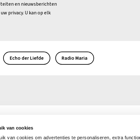
iteiten en nieuwsberichten
uw privacy. U kan op elk
Echo der Liefde
Radio Maria
ik van cookies
0)16 39 50 50
Ma – vr: 9.00 – 16.00 uur
k van cookies om advertenties te personaliseren, extra functiona