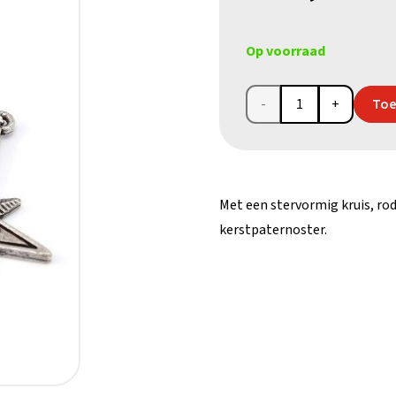
Op voorraad
Kerstpaternoster
Toe
aantal
Met een stervormig kruis, ro
kerstpaternoster.