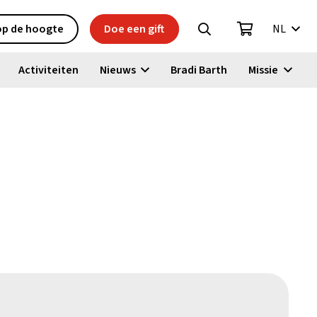
 op de hoogte
Doe een gift
NL
Activiteiten
Nieuws
Bradi Barth
Missie