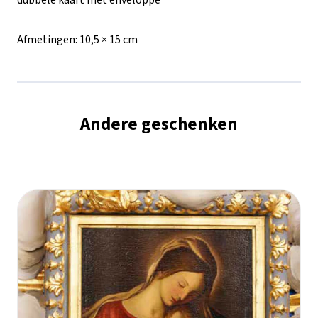
dubbele kaart met enveloppe
Moeder
Afmetingen:
10,5 × 15 cm
Gods
van
de
Andere geschenken
Tederheid
aantal