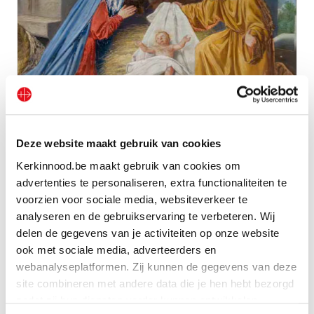
Deze website maakt gebruik van cookies
Kerkinnood.be maakt gebruik van cookies om
Kerstkaart Heilige Familie
advertenties te personaliseren, extra functionaliteiten te
voorzien voor sociale media, websiteverkeer te
Bekijk geschenk
analyseren en de gebruikservaring te verbeteren. Wij
delen de gegevens van je activiteiten op onze website
ook met sociale media, adverteerders en
webanalyseplatformen. Zij kunnen de gegevens van deze
site combineren met andere data die je hen hebt bezorgd
zodat zij hun diensten verder kunnen ontwikkelen.