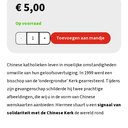
€
5,00
Op voorraad
Chinese
Toevoegen aan mandje
wenskaarten
(1
Chinese katholieken leven in moeilijke omstandigheden
set)
omwille van hun geloofsovertuiging. In 1999 werd een
bisschop van de ‘ondergrondse’ Kerk gearresteerd. Tijdens
aantal
zijn gevangenschap schilderde hij twee prachtige
afbeeldingen, die wij u in de vorm van Chinese
wenskaarten aanbieden. Hiermee stuurt u een
signaal van
solidariteit met de Chinese Kerk
de wereld rond.