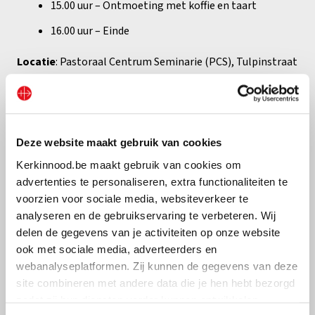
15.00 uur – Ontmoeting met koffie en taart
16.00 uur – Einde
Locatie
:
Pastoraal Centrum Seminarie (PCS), Tulpinstraat
75, 3500 Hasselt
De activiteit gaat door in het
Nederlands
. Er is geen
vertaling voorzien.
Deze website maakt gebruik van cookies
Inschrijven voor de activiteit is noodzakelijk, vóór
Kerkinnood.be maakt gebruik van cookies om
donderdag 12 maart 2026.
De deelnameprijs is
30 euro
advertenties te personaliseren, extra functionaliteiten te
p.p.
voorzien voor sociale media, websiteverkeer te
analyseren en de gebruikservaring te verbeteren. Wij
Gelieve u in te schrijven via het onderstaande
delen de gegevens van je activiteiten op onze website
formulier
:
ook met sociale media, adverteerders en
webanalyseplatformen. Zij kunnen de gegevens van deze
duid eerst het
aantal tickets
aan,
site combineren met andere data die je hen hebt bezorgd
vul daarna
uw naam, e-mailadres en telefoon
in,
zodat zij hun diensten verder kunnen ontwikkelen.