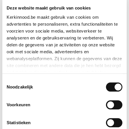
Deze website maakt gebruik van cookies
Kerkinnood.be maakt gebruik van cookies om
advertenties te personaliseren, extra functionaliteiten te
voorzien voor sociale media, websiteverkeer te
analyseren en de gebruikservaring te verbeteren. Wij
delen de gegevens van je activiteiten op onze website
15-22 november 2026
ook met sociale media, adverteerders en
webanalyseplatformen. Zij kunnen de gegevens van deze
site combineren met andere data die je hen hebt bezorgd
zodat zij hun diensten verder kunnen ontwikkelen.
Red Week – Geef aandacht aan vervolgde
christenen
Toestemmingsselectie
Indien je dat toestaat, kunnen wij of onze partners onder
Noodzakelijk
andere:
Elk jaar worden er in de maand november
wereldwijd veel kerken en andere openbare
Voorkeuren
Informatie verzamelen over je geografische locatie
gebouwen – zoals de Sacré-Cœur van Montmartre
Je apparaat identificeren
in Parijs, de Sagrada Familia in Barcelona, de Cristo
Bepaalde voorkeuren en profielen identificeren om
Statistieken
Redentor in Rio de Janeiro – ‘s avonds in het rood
advertenties te personaliseren.