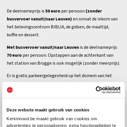
De deelnameprijs is
50 euro
per persoon
(zonder
busvervoer vanuit/naar Leuven)
en omvat de inkom van
het belevingscentrum BIBLIA, de gidsen, de maaltijd,
koffie en dessert.
Met busvervoer vanuit/naar Leuven
is de deelnameprijs
70 euro
per persoon. Opstappen aan de achterkant van
het station van Brugge is ook mogelijk (zonder meerprijs).
Er is gratis parkeergelegenheid op het domein van het
grootseminarie, waar u kan oprijden via de grote poort
(Potterierei 72, 8000 Brugge) om vervolgens uw wagen te
parkeren op het parkeerterrein of op de binnenplaats van
het grootseminarie.
Deze website maakt gebruik van cookies
Kerkinnood.be maakt gebruik van cookies om
Gelieve u eenvoudig in te schrijven via het formulier:
advertenties te personaliseren, extra functionaliteiten te