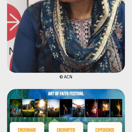
© ACN