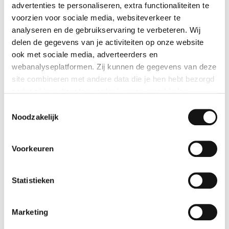
advertenties te personaliseren, extra functionaliteiten te
voorzien voor sociale media, websiteverkeer te
analyseren en de gebruikservaring te verbeteren. Wij
delen de gegevens van je activiteiten op onze website
ook met sociale media, adverteerders en
webanalyseplatformen. Zij kunnen de gegevens van deze
site combineren met andere data die je hen hebt bezorgd
zodat zij hun diensten verder kunnen ontwikkelen.
Toestemmingsselectie
Andere activiteiten
Indien je dat toestaat, kunnen wij of onze partners onder
Noodzakelijk
andere:
Voorkeuren
Informatie verzamelen over je geografische locatie
Je apparaat identificeren
Bepaalde voorkeuren en profielen identificeren om
Statistieken
advertenties te personaliseren.
Marketing
De strikt noodzakelijke cookies zijn nodig voor het goed
functioneren van de website en kunnen niet worden