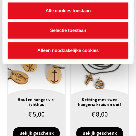
€
5,00
€
5,00
nalezen welke cookies we verzamelen, wie ze uitgeeft,
Alle cookies toestaan
waarvoor ze dienen en hoelang ze geldig blijven. Je kan
Bekijk geschenk
Bekijk geschenk
je voorkeuren ook op elk moment wijzigen via de cookie
instellingen.
Selectie toestaan
Alleen noodzakelijke cookies
Houten hanger vis-
Ketting met twee
ichthus
hangers: kruis en duif
€
5,00
€
8,00
Bekijk geschenk
Bekijk geschenk