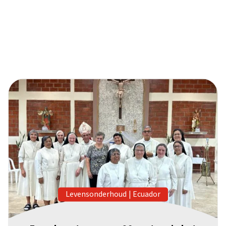
Levensonderhoud
|
Ecuador