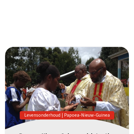
Levensonderhoud
|
Papoea-Nieuw-Guinea