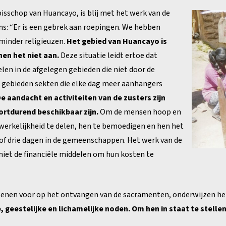
isschop van Huancayo, is blij met het werk van de
ons: “Er is een gebrek aan roepingen. We hebben
minder religieuzen.
Het gebied van Huancayo is
en het niet aan.
Deze situatie leidt ertoe dat
len in de afgelegen gebieden die niet door de
ze gebieden sekten die elke dag meer aanhangers
e aandacht en activiteiten van de zusters zijn
oortdurend beschikbaar zijn.
Om de mensen hoop en
werkelijkheid te delen, hen te bemoedigen en hen het
 of drie dagen in de gemeenschappen. Het werk van de
niet de financiële middelen om hun kosten te
senen voor op het ontvangen van de sacramenten, onderwijzen hen
e, geestelijke en lichamelijke noden. Om hen in staat te stell