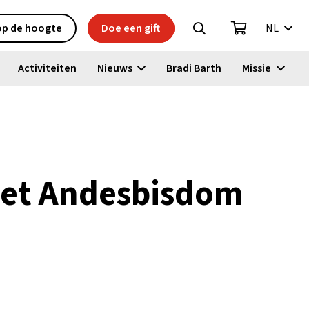
 op de hoogte
Doe een gift
NL
Activiteiten
Nieuws
Bradi Barth
Missie
 het Andesbisdom