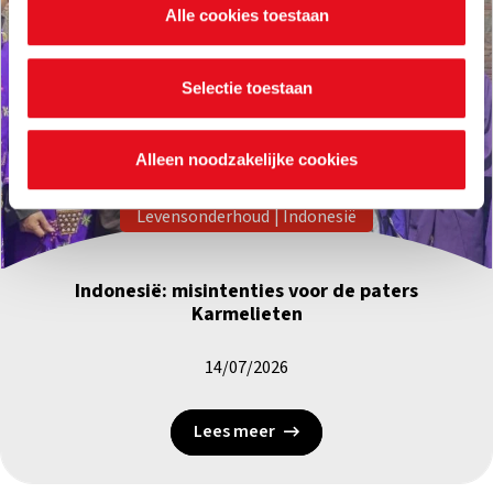
Alle cookies toestaan
waarvoor ze dienen en hoelang ze geldig blijven. Je kan
je voorkeuren ook op elk moment wijzigen via de cookie
instellingen.
Selectie toestaan
Alleen noodzakelijke cookies
Levensonderhoud
|
Indonesië
Indonesië: misintenties voor de paters
Karmelieten
14/07/2026
Lees meer