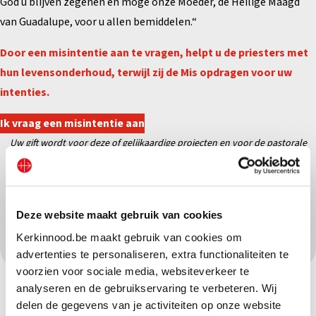
God u blijven zegenen en moge onze Moeder, de Heilige Maagd
van Guadalupe, voor u allen bemiddelen.“
Door een misintentie aan te vragen, helpt u de priesters met
hun levensonderhoud, terwijl zij de Mis opdragen voor uw
intenties.
Ik vraag een misintentie aan
Uw gift wordt voor deze of gelijkaardige projecten en
voor de pastorale
opdracht van Kerk in Nood gebruikt.
Deel dit project op sociale media:
Deze website maakt gebruik van cookies
Kerkinnood.be maakt gebruik van cookies om
advertenties te personaliseren, extra functionaliteiten te
voorzien voor sociale media, websiteverkeer te
analyseren en de gebruikservaring te verbeteren. Wij
delen de gegevens van je activiteiten op onze website