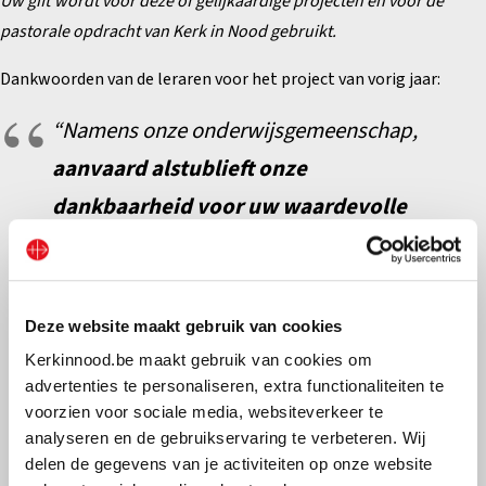
Uw gift wordt voor deze of gelijkaardige projecten en voor de
pastorale opdracht van Kerk in Nood gebruikt.
Dankwoorden van de leraren voor het project van vorig jaar:
“Namens onze onderwijsgemeenschap,
aanvaard alstublieft onze
dankbaarheid voor uw waardevolle
en essentiële steun voor de leraren
.
Uw inzet voor ons onderwijs is
bewonderenswaardig en uw steun is van
Deze website maakt gebruik van cookies
cruciaal belang om ervoor te zorgen dat
Kerkinnood.be maakt gebruik van cookies om
advertenties te personaliseren, extra functionaliteiten te
leraren hun missie kunnen nastreven in
voorzien voor sociale media, websiteverkeer te
een veilige en respectvolle omgeving.
analyseren en de gebruikservaring te verbeteren. Wij
delen de gegevens van je activiteiten op onze website
Dankzij uw steun kunnen leraren