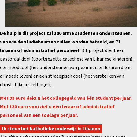
De hulp in dit project zal 100 arme studenten ondersteunen,
van wie de studiebeurzen zullen worden betaald, en 71
leraren of administratief personeel.
Dit project dient een
pastoraal doel (voortgezette catechese van Libanese kinderen),
een nooddoel (het ondersteunen van gezinnen en leraren die in
armoede leven) en een strategisch doel (het versterken van
christelijke instellingen).
Met 93 euro dekt u het collegegeld van één student per jaar.
Met 130 euro voorziet u één leraar of administratief
personeel van een toelage per jaar.
Ik steun het katholieke onderwijs in Libanon