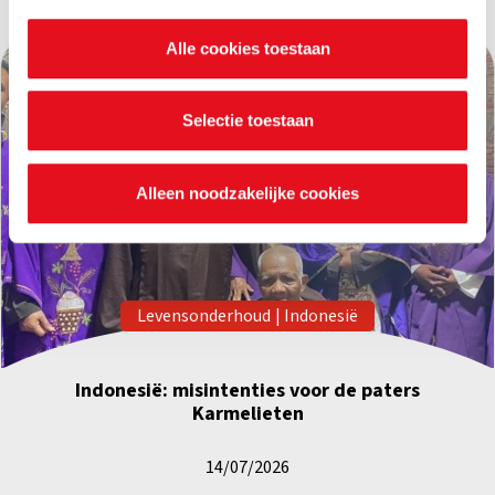
nalezen welke cookies we verzamelen, wie ze uitgeeft,
Alle cookies toestaan
waarvoor ze dienen en hoelang ze geldig blijven. Je kan
je voorkeuren ook op elk moment wijzigen via de cookie
instellingen.
Selectie toestaan
Alleen noodzakelijke cookies
Levensonderhoud
|
Indonesië
Indonesië: misintenties voor de paters
Karmelieten
14/07/2026