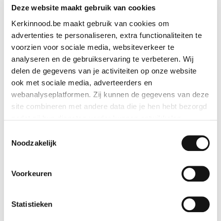
Deze website maakt gebruik van cookies
Lees meer
Kerkinnood.be maakt gebruik van cookies om
advertenties te personaliseren, extra functionaliteiten te
voorzien voor sociale media, websiteverkeer te
analyseren en de gebruikservaring te verbeteren. Wij
delen de gegevens van je activiteiten op onze website
ook met sociale media, adverteerders en
webanalyseplatformen. Zij kunnen de gegevens van deze
site combineren met andere data die je hen hebt bezorgd
zodat zij hun diensten verder kunnen ontwikkelen.
Toestemmingsselectie
Indien je dat toestaat, kunnen wij of onze partners onder
Noodzakelijk
andere:
Voorkeuren
Informatie verzamelen over je geografische locatie
Je apparaat identificeren
Bepaalde voorkeuren en profielen identificeren om
Statistieken
22/07/2026
advertenties te personaliseren.