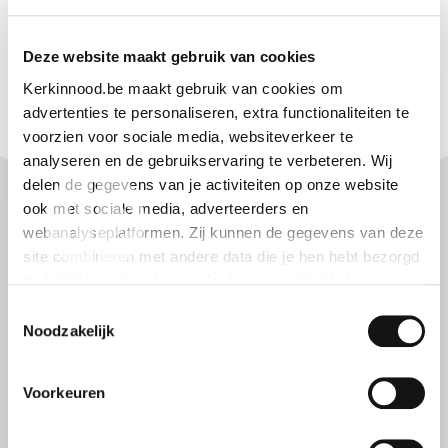
Deze website maakt gebruik van cookies
Kerkinnood.be maakt gebruik van cookies om
advertenties te personaliseren, extra functionaliteiten te
voorzien voor sociale media, websiteverkeer te
analyseren en de gebruikservaring te verbeteren. Wij
delen de gegevens van je activiteiten op onze website
ook met sociale media, adverteerders en
webanalyseplatformen. Zij kunnen de gegevens van deze
site combineren met andere data die je hen hebt bezorgd
zodat zij hun diensten verder kunnen ontwikkelen.
Toestemmingsselectie
Indien je dat toestaat, kunnen wij of onze partners onder
Noodzakelijk
andere:
Voorkeuren
Informatie verzamelen over je geografische locatie
Je apparaat identificeren