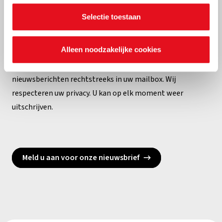
instellingen.
Selectie toestaan
Op de hoogte blijven van de
wereldkerk?
Alleen noodzakelijke cookies
Ontvang onze projecten, geschenken, activiteiten en
nieuwsberichten rechtstreeks in uw mailbox. Wij
respecteren uw privacy. U kan op elk moment weer
uitschrijven.
Meld u aan voor onze nieuwsbrief