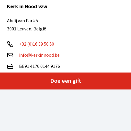
Kerk in Nood vzw
Abdij van Park 5
3001 Leuven, België
+32 (0)16 39 50 50
info@kerkinnood.be
BE91 4176 0144 9176
Doe een gift
Ma – vr: 9.00 – 16.00 uur
Heeft u vragen of opmerkingen? Wij zijn er voor u!
Neem contact op