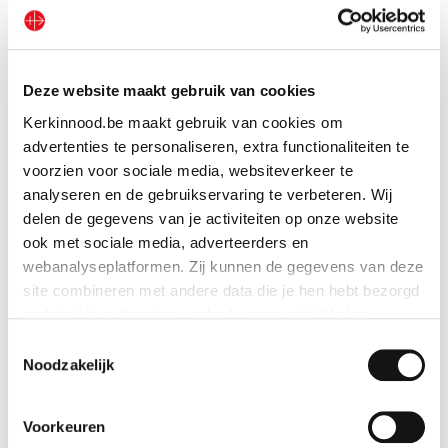
Gekleurd tientje
Bekijk geschenk
Deze website maakt gebruik van cookies
Kerkinnood.be maakt gebruik van cookies om
advertenties te personaliseren, extra functionaliteiten te
voorzien voor sociale media, websiteverkeer te
analyseren en de gebruikservaring te verbeteren. Wij
delen de gegevens van je activiteiten op onze website
ook met sociale media, adverteerders en
webanalyseplatformen. Zij kunnen de gegevens van deze
site combineren met andere data die je hen hebt bezorgd
zodat zij hun diensten verder kunnen ontwikkelen.
Toestemmingsselectie
Indien je dat toestaat, kunnen wij of onze partners onder
Noodzakelijk
andere:
Voorkeuren
Informatie verzamelen over je geografische locatie