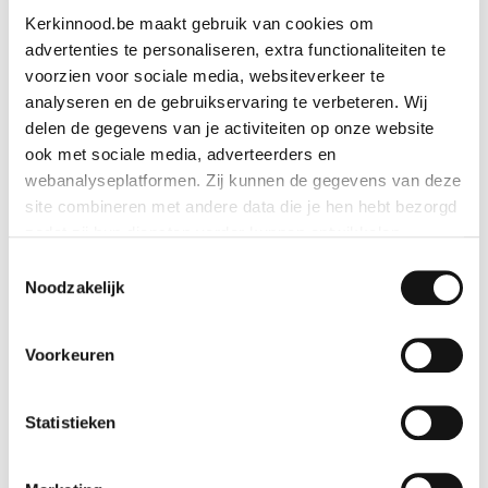
Kerkinnood.be maakt gebruik van cookies om
advertenties te personaliseren, extra functionaliteiten te
voorzien voor sociale media, websiteverkeer te
analyseren en de gebruikservaring te verbeteren. Wij
delen de gegevens van je activiteiten op onze website
ook met sociale media, adverteerders en
webanalyseplatformen. Zij kunnen de gegevens van deze
site combineren met andere data die je hen hebt bezorgd
zodat zij hun diensten verder kunnen ontwikkelen.
Set van 5 icoonkaarten
Toestemmingsselectie
Indien je dat toestaat, kunnen wij of onze partners onder
Noodzakelijk
set van 5 dubbele kaarten (10 x 15cm) met
andere:
enveloppe
Voorkeuren
Informatie verzamelen over je geografische locatie
Je apparaat identificeren
Bekijk geschenk
Bepaalde voorkeuren en profielen identificeren om
Statistieken
advertenties te personaliseren.