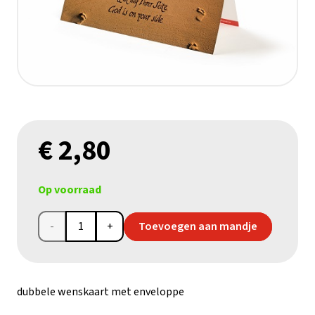
€
2,80
Op voorraad
Wenskaart
Toevoegen aan mandje
'God
staat
dubbele wenskaart met enveloppe
aan je