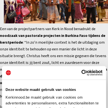
Een van de projectpartners van Kerk in Nood benadrukt de
noodzaak van pastorale projecten in Burkina Faso tijdens de
kerstperiode
: “In zo’n moeilijke context is het de uitdaging om
onze identiteit te behouden op een manier die licht in deze
situatie brengt. Christus heeft ons een missie gegeven die tevens
onze identiteit is: jij bent zout, licht en zuurdesem voor deze
wereld.
Het gaat er niet om deze crisis te doorstaan, maar om
deze te beleven in de geest van Christus, zodat het een kans
wordt om van het geloof te getuigen.
De leerling van Christus
moet alles wat hem overkomt zien door de ogen van zijn
Deze website maakt gebruik van cookies
Meester.”
Kerkinnood.be maakt gebruik van cookies om
advertenties te personaliseren, extra functionaliteiten te
In deze geest ondersteunt Kerk in Nood ook de lokale Kerk door